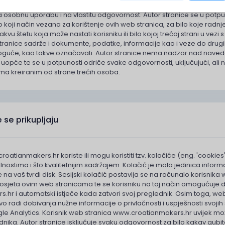
 ovih web stranica korisnik prihvaća sve rizike koji nastaju iz korišten
 za osobnu uporabu i na vlastitu odgovornost. Autor stranice se u potp
a bilo koji način vezana za korištenje ovih web stranica, za bilo koje 
 kakvu štetu koja može nastati korisniku ili bilo kojoj trećoj strani u 
tranice sadrže i dokumente, podatke, informacije kao i veze do drugih
moguće, kao takve označavati. Autor stranice nema nadzor nad nave
 uopće te se u potpunosti odriče svake odgovornosti, uključujući, ali
ama kreiranim od strane trećih osoba.
 se prikupljaju
atianmakers.hr koriste ili mogu koristiti tzv. kolačiće (eng. 'cookies
nostima i što kvalitetnijim sadržajem. Kolačić je mala jedinica inform
 na vaš tvrdi disk. Sesijski kolačić postavlja se na računalo korisn
osjeta ovim web stranicama te se korisniku na taj način omogućuje da
hr i automatski istječe kada zatvori svoj preglednik. Osim toga, we
o radi dobivanja nužne informacije o privlačnosti i uspješnosti svojih st
le Analytics. Korisnik web stranica www.croatianmakers.hr uvijek mo
ka. Autor stranice isključuje svaku odgovornost za bilo kakav gubitak