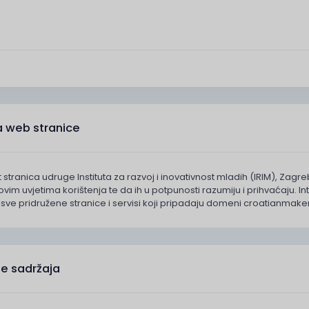
ja web stranice
 stranica udruge Instituta za razvoj i inovativnost mladih (IRIM), Zag
ovim uvjetima korištenja te da ih u potpunosti razumiju i prihvaćaju. In
 sve pridružene stranice i servisi koji pripadaju domeni croatianmaker
ne sadržaja