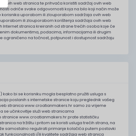
ja ovih web stranica te prihvaća koristiti sadržaj ovih web
unosti odriče svake odgovornosti koja na bilo koji način može
radnje korisnika uporabom ili zlouporabom sadržaja ovih web
vezi s uporabom ili zlouporabom korištenja sadržaja ovih web
 Internet stranica kreiranih od strane trećih osoba koje će
denim dokumentima, podacima, informacijama ili drugim
 ne ograničeno na točnost, potpunost i dostupnost sadržaju
') kako bi se korisniku mogla besplatno pružiti usluga s
acija poslanih s internetske stranice koju preglednik vašeg
ika web stranica www.croatianmakers.hr samo za vrijeme
 se učinkovitije služi web stranicama
b stranice www.croatianmakers.hr prate statističku
ranica na tržištu i pritom se koristi usluga trećih strana, na
že samostalno regulirati primanje kolačića putem postavki
 funkcionalnosti i/ili kvalitete sadržaja web stranica