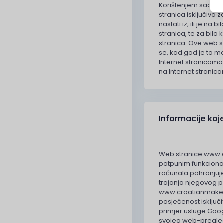
Korištenjem sadržaja
stranica isključivo
nastati iz, ili je n
stranica, te za bilo
stranica. Ove web s
se, kad god je to 
Internet stranicama
na Internet stranic
Informacije koje
Web stranice www.cro
potpunim funkcional
računala pohranjuje
trajanja njegovog p
www.croatianmakers.
posjećenost isključiv
primjer usluge Goog
svojeg web-pregledni