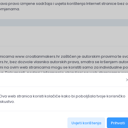
žava pravo izmjene sadržaja i uvjeta korištenja Internet stranice be
promjenama.
nicama www.croatianmakers.hr zaštićen je autorskim pravima te svak
hr, bez dozvole vlasnika autorskih prava, smatra se kršenjem autorsk
eni na ovim web stranicama mogu se koristiti samo za individualne potr
a. Dokumenti, podaci i informacije objavljeni na web stranicama www.c
ristiti u komercijalne svrhe bez izričitog pristanka autora stranice ili na
ni.
Ova web stranica koristi kolačiće kako bi poboljšala tvoje korisničko
iskustvo.
žaja
Uvjeti korištenja
Prihvati