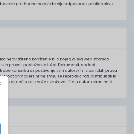
z obaveze prethodne najave te nije odgovoran za bilo kakvu
o neovlašteno korištenje bilo kojeg dijela web stranica
ih prava i podložno je tužbi. Dokumenti, podaci i
ebe korisnika uz poštivanje svih autorskih i vlasničkih prava
roatianmakers.hr ne smiju se reproducirati, distribuirati ili
 bilo koji način koji može uzrokovati štetu autoru stranice ili