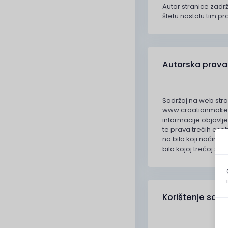
Autor stranice zadr
štetu nastalu tim 
Autorska prava
Sadržaj na web stra
www.croatianmakers.
informacije objavlj
te prava trećih osob
na bilo koji način ko
bilo kojoj trećoj stra
Korištenje sadr