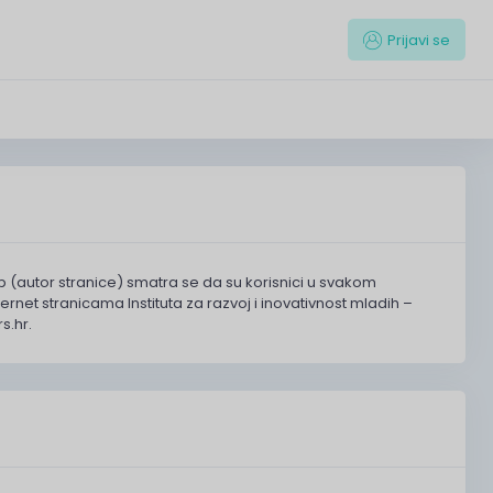
Prijavi se
reb (autor stranice) smatra se da su korisnici u svakom
ternet stranicama Instituta za razvoj i inovativnost mladih –
s.hr.